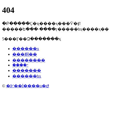
404
�Բ�����Ҫ�ҵ����ҳ���Ѷ�ʧ!
�����Ե���·����ӷ�����һҳ����ҳ��
5���Ӻ��Զ�������ҳ
������ҳ
���粡��
��������
����֢״
�������
������һҳ
©
�Ϸʻ��İ����о�Ժ